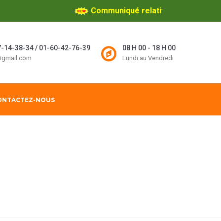
Communiqué relatif aux concours di
-14-38-34 / 01-60-42-76-39
08 H 00 - 18 H 00
l@gmail.com
Lundi au Vendredi
ONTACTEZ-NOUS