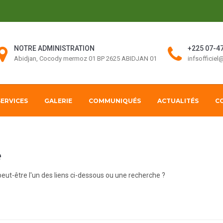
NOTRE ADMINISTRATION
+225 07-47
Abidjan, Cocody mermoz 01 BP 2625 ABIDJAN 01
infsofficie
SERVICES
GALERIE
COMMUNIQUÉS
ACTUALITÉS
C
e
 peut-être l'un des liens ci-dessous ou une recherche ?